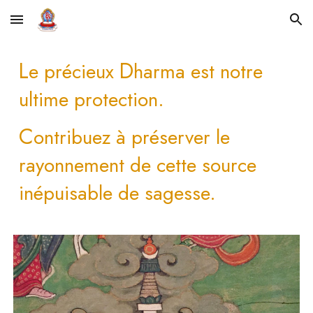
Skip to main content
Skip to navigation
L
D
e précieux
harma est notre
ultime protection.
C
ontribuez à préserver le
rayonnement de cette source
inépuisable de sagesse.